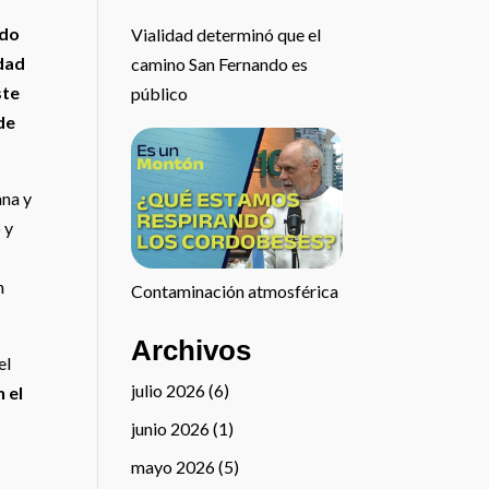
ado
Vialidad determinó que el
idad
camino San Fernando es
ste
público
 de
ana y
 y
l
n
Contaminación atmosférica
Archivos
el
julio 2026
(6)
 el
junio 2026
(1)
mayo 2026
(5)