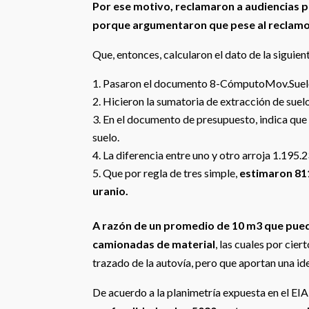
Por ese motivo, reclamaron a audiencias p
porque argumentaron que pese al reclamo a
Que, entonces, calcularon el dato de la siguie
Pasaron el documento 8-CómputoMov.Suel
Hicieron la sumatoria de extracción de suel
En el documento de presupuesto, indica qu
suelo.
La diferencia entre uno y otro arroja 1.195
Que por regla de tres simple,
estimaron 811
uranio.
A razón de un promedio de 10 m3 que pueda
camionadas de material
, las cuales por cier
trazado de la autovía, pero que aportan una i
De acuerdo a la planimetría expuesta en el EIA