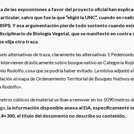
 de las exposiciones a favor del proyecto oficial han explic
articular, salvo que fue la que “eligió la UNC”, cuando en real
el IISPI). Y esa argumentación pierde todo sustento cuando exi
idisciplinario de Biología Vegetal, que se manifestó en contra
e elija otra traza
.
 seis alternativas de traza, claramente las alternativas 1 Pedemont
 intervienen drásticamente sobre bosque nativo en Categoría Rojo
io Rodolfo, cosa que se podría haber evitado. La misiva adjuntó e
relación al mapa de Ordenamiento Territorial de Bosques Nativos e
a Rodolfo».
metros cúbicos de material se iban a remover en los 5090 metros d
rgo,
la información disponible anexa al EIA, específicamente en
00, el título del documento no describe su contenido,