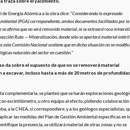
a traza sobre el yacimiento.
 de Energía Atómica a la obra dice: “
Considerando lo expresado
 Ambiental (PGA) correspondiente, ambos documentos facilitados por la
 se afirma que no será removido material, ni se extraerá roca mineral
ersección Ruta — Mineralización, donde sólo se aportará material estéril
a; esta Comisión Nacional sostiene que en dicha situación no se modifi
gicas naturales del sector en cuestión.
”
A se da sobre el supuesto de que no se removerá material
n a excavar, incluso hasta a más de 20 metros de profundidad
a complementaria, se planteó que se harán exploraciones geológ
con escintilómetro, u otro equipo al efecto, pidiendo colaboración 
ba, a la CNEA, si correspondiere, y a los geólogos especialistas, qu
plicar las medidas del Plan de Gestión Ambiental específicas en 
ntifique la presencia, se utilizará material de otras zonas y no se