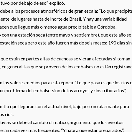
stuvo por debajo de eso”, explicó.
 debe a los procesos atmosféricos de gran escala: “Lo que precipit
nte, de lugares hasta del norte de Brasil. Y hay una variabilidad
hacen que llegue más o menos agua precipitable a Córdoba.
 con una estación seca (entre mayo y septiembre), que este año se
stación seca pero este año fueron más de seis meses: 190 días sin
 que están en partes altas de cuencas se vieran afectadas si toman
 en general, las que se proveen de los embalses no están registran
n los valores medios para esta época. “Lo que pasa es que los ríos 
un problema del embalse, sino de los arroyos y ríos tributarios”,
itió que llegaran con el actual nivel, bajo pero no alarmante para
s ríos.
as lluvias se debe al cambio climático, argumentó que los eventos
serán cada vez más frecuentes. “Y habrá que estar preparados”,