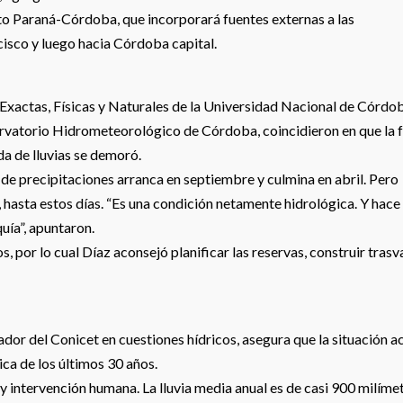
to Paraná-Córdoba, que incorporará fuentes externas a las
cisco y luego hacia Córdoba capital.
s Exactas, Físicas y Naturales de la Universidad Nacional de Córdo
rvatorio Hidrometeorológico de Córdoba, coincidieron en que la f
da de lluvias se demoró.
de precipitaciones arranca en septiembre y culmina en abril. Pero
 hasta estos días. “Es una condición netamente hidrológica. Y hace
uía”, apuntaron.
s, por lo cual Díaz aconsejó planificar las reservas, construir tras
or del Conicet en cuestiones hídricos, asegura que la situación a
ica de los últimos 30 años.
y intervención humana. La lluvia media anual es de casi 900 milíme