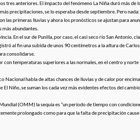
 los tres anteriores. El impacto del fenómeno La Niña duró más de l
n más precipitaciones, se lo esperaba desde septiembre. Pero nada:
 las primeras lluvias y ahora los pronósticos se ajustan para anun
as más abundantes.
incia. En el sur de Punilla, por caso, el casi seco río San Antonio, cl
istró al fin una subida de unos 90 centímetros a la altura de Carlos
ara consolidarse.
lor con temperaturas superiores a las normales, en el centro y norte
o Nacional habla de altas chances de lluvias y de calor por encim
 de El Niño, se suman los cada vez más evidentes efectos del cambi
Mundial (OMM) la sequía es “un período de tiempo con condicion
emente prolongado como para que la falta de precipitación cause