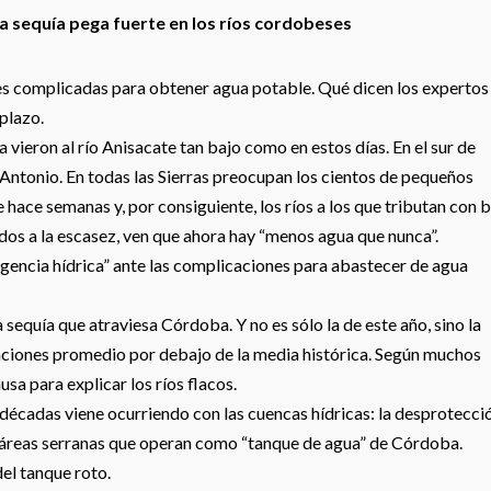
la sequía pega fuerte en los ríos cordobeses
nes complicadas para obtener agua potable. Qué dicen los expertos
 plazo.
 vieron al río Anisacate tan bajo como en estos días. En el sur de
 Antonio. En todas las Sierras preocupan los cientos de pequeños
ace semanas y, por consiguiente, los ríos a los que tributan con 
os a la escasez, ven que ahora hay “menos agua que nunca”.
gencia hídrica” ante las complicaciones para abastecer de agua
la sequía que atraviesa Córdoba. Y no es sólo la de este año, sino la
aciones promedio por debajo de la media histórica. Según muchos
ausa para explicar los ríos flacos.
décadas viene ocurriendo con las cuencas hídricas: la desprotecci
s áreas serranas que operan como “tanque de agua” de Córdoba.
el tanque roto.