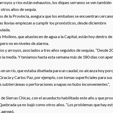
royos y ríos están exhaustos, los diques serranos se ven también
e otros años de sequía.
os de la Provincia, asegura que los embalses se encuentran cercano
 las lluvias empiezan a cumplir los pronósticos, desde diciembre
ulada.
s Molinos, que abastecen de agua a la Capital, están hoy dentro de
 pero no en niveles de alarma.
os y arroyos, asociados a tres años seguidos de sequías. “Desde 2
 de la media. Y teníamos hasta esta semana más de 180 días con ape
 en un río, que estaba diseñada para un caudal, no alcanza hoy por
Gracia y Carlos Paz, por ejemplo, con tomas superficiales para sus
s subterráneas o perforaciones a napas no hubo inconvenientes”,
a de Sierras Chicas, con el acueducto habilitado este año y que pro
a Quebrada ya no bajó como otros años. “Los problemas que hay es
, agregó.