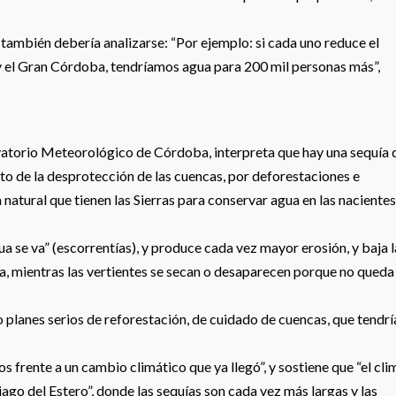
también debería analizarse: “Por ejemplo: si cada uno reduce el
 el Gran Córdoba, tendríamos agua para 200 mil personas más”,
torio Meteorológico de Córdoba, interpreta que hay una sequía 
o de la desprotección de las cuencas, por deforestaciones e
 natural que tienen las Sierras para conservar agua en las naciente
agua se va” (escorrentías), y produce cada vez mayor erosión, y baja l
ra, mientras las vertientes se secan o desaparecen porque no queda
ho planes serios de reforestación, de cuidado de cuencas, que tendr
 frente a un cambio climático que ya llegó”, y sostiene que “el cli
go del Estero”, donde las sequías son cada vez más largas y las