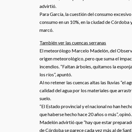
advirtió.
Para García, la cuestión del consumo excesivo 
consumo en un 10%, en la ciudad de Córdoba y
marcó.
También ver las cuencas serranas
El meteorólogo Marcelo Madelón, del Observa
origen meteorológico, pero que suma el impact
incendios. “Faltan árboles, quitamos la esponja
los ríos”, apuntó.
Al no retener las cuencas altas las lluvias “el 
calidad del agua por los materiales que arrast
suelo.
“El Estado provincial y el nacional no han hec
que haberse hecho hace 20 años o más”, opinó.
Madelón advirtió que “hay que estar preparados
de Córdoba se parece cada vez más al de Santia