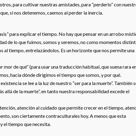
otros, para cultivar nuestras amistades, para “perderlo” con nuest
te que, si nos detenemos, caemos al perder la inercia.
asis” para explicar el tiempo. No hay que pensar en un arrobo místi
nidad de lo que fuimos, somos y seremos, no como momentos distin
 al tiempo, entrelazándolos. Es un horizonte que nos permite una
or mor de qué” (para usar una traducción habitual, que suena rara e
amos, hacia dónde dirigimos el tiempo que somos, y por qué.
xistencia se lee a la luz de nuestro “ser para la muerte”. También s
s allá de la muerte”, en tanto nuestra responsabilidad excede el
tención, atención al cuidado que permite crecer en el tiempo, aten
miento, son ciertamente contraculturales hoy. A menos que esta
y el tiempo que necesita.