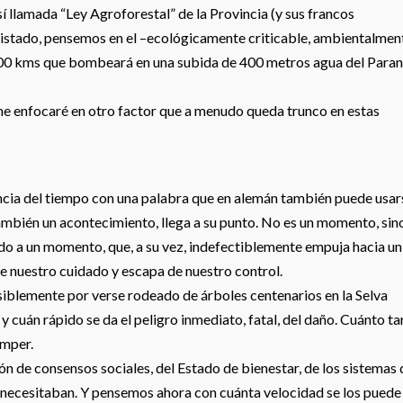
í llamada “Ley Agroforestal” de la Provincia (y sus francos
 listado, pensemos en el –ecológicamente criticable, ambientalmen
00 kms que bombeará en una subida de 400 metros agua del Paran
 me enfocaré en otro factor que a menudo queda trunco en estas
ncia del tiempo con una palabra que en alemán también puede usar
mbién un acontecimiento, llega a su punto. No es un momento, sin
do a un momento, que, a su vez, indefectiblemente empuja hacia un
de nuestro cuidado y escapa de nuestro control.
iblemente por verse rodeado de árboles centenarios en la Selva
y cuán rápido se da el peligro inmediato, fatal, del daño. Cuánto t
omper.
n de consensos sociales, del Estado de bienestar, de los sistemas 
s necesitaban. Y pensemos ahora con cuánta velocidad se los puede