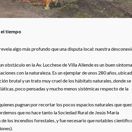
 el tiempo
 revela algo más profundo que una disputa local: nuestra desconex
n obstáculo en la Av. Lucchese de Villa Allende es un buen síntom
aciones con la naturaleza. Es un ejemplar de unos 280 años, ubica
ión brutal y un trato muy cruel de los hábitats naturales, donde se
ediáticas, poco pensadas y mucho menos sistémicas respecto de la
 quienes pugnan por recortar los pocos espacios naturales que que
ecordemos que no hace tanto la Sociedad Rural de Jesús María
e los incendios forestales, y fue necesario que notables científic
iones).