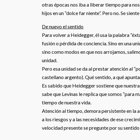
otras épocas nos iba a liberar tiempo para nos
hijos en un “dolce far niente”. Pero no. Se sien
De nuevo el sentido
Para volver a Heidegger, él usa la palabra “éxt
fusión o pérdida de conciencia. Sino en una u
sino como modos en que nos arrojamos, salimos
unidad.
Pero esa unidad se da al prestar atención al “p
castellano argento). Qué sentido, a qué apunt
Es sabido que Heidegger sostiene que nuestra e
sabe que Levinas le replica que somos “para má
tiempo de nuestra vida.
Atención al tiempo, demora persistente en la a
a los riesgos y a las necesidades de ese creci
velocidad presente se pregunte por su sentido 